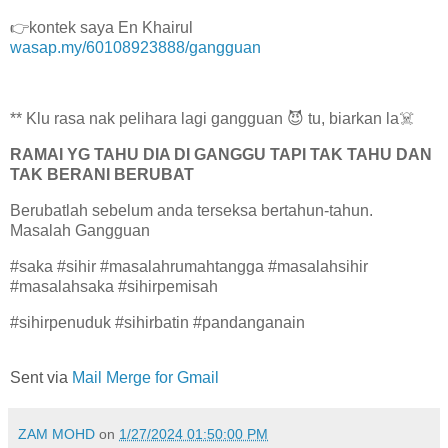
👉kontek saya En Khairul
wasap.my/60108923888/gangguan
** Klu rasa nak pelihara lagi gangguan 😈 tu, biarkan la☠️
RAMAI YG TAHU DIA DI GANGGU TAPI TAK TAHU DAN
TAK BERANI BERUBAT
Berubatlah sebelum anda terseksa bertahun-tahun.
Masalah Gangguan
#saka #sihir #masalahrumahtangga #masalahsihir
#masalahsaka #sihirpemisah
#sihirpenuduk #sihirbatin #pandanganain
Sent via
Mail Merge for Gmail
ZAM MOHD
on
1/27/2024 01:50:00 PM