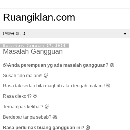
Ruangiklan.com
▼
Saturday, January 27, 2024
Masalah Gangguan
😱
Anda perempuan yg ada masalah gangguan?
🙈
Susah tido malam!! 👹
Rasa tak sedap bila maghrib atau tengah malam!! 👹
Rasa diekori? 💀
Ternampak kelibat? 👹
Berdebar tanpa sebab? 😱
Rasa perlu nak buang gangguan ini?
👺