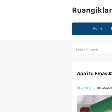
Ruangikla
Home
Apa itu Emas #
ZAM MOHD
on
1/22/20