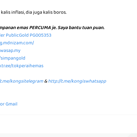
alis inflasi, dia juga kalis boros.
impanan emas PERCUMA je. Saya bantu tuan puan.
aler PublicGold PG005353
/pg.mdnizam.com/
p.wasap.my
e/simpangold
nktr.ee/tokperaihemas
/t.me/kongsitelegram
&
http://t.me/kongiswhatsapp
for Gmail