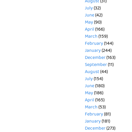
August
(31)
July
(32)
June
(42)
May
(90)
April
(166)
March
(159)
February
(144)
January
(244)
December
(163)
September
(11)
August
(44)
July
(154)
June
(180)
May
(186)
April
(165)
March
(53)
February
(81)
January
(181)
December
(273)