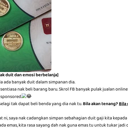
ak duit dan emosi berbelanja]
la ada banyak duit dalam simpanan dia.
entiasa nak beli barang baru. Skrol FB banyak pulak jualan online be
 sponsored.
selagi tak dapat beli benda yang dia nak tu.
Bila akan tenang?
Bila
at ni, saya nak cadangkan simpan sebahagian duit gaji kita kepada
ada emas, kita rasa sayang dah nak guna emas tu untuk tukar jadi du