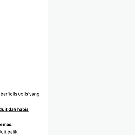
r 'iolls uolls' yang
 duit dah habis
.
emas
.
it balik.