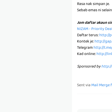
Rasa nak simpan je.
Sebab emas ni selain k
Jom daftar akaun s
NIZAM - Priority De
Daftar terus:
http:/
Kontek je:
http://ga
Telegram
http://t.m
Kad online:
http://li
Sponsored by
http:/
Sent via
Mail Merge 