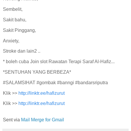
Sembelit,
Sakit bahu,
Sakit Pinggang,
Anxiety,
Stroke dan lain2 ..
* boleh cuba Join slot Rawatan Terapi Saraf Al-Hafiz...
*SENTUHAN YANG BERBEZA*
#SALAMSIHAT #gombak #banngi #bandarsriputra
Klik >>
http://linktr.ee/hafizurut
Klik >>
http://linktr.ee/hafizurut
Sent via
Mail Merge for Gmail