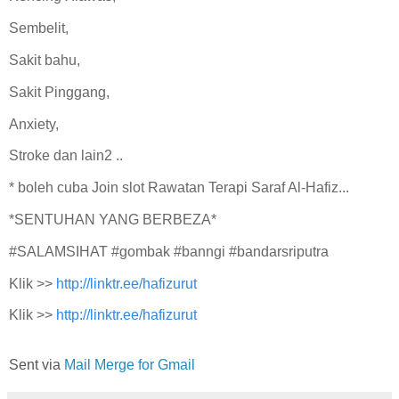
Sembelit,
Sakit bahu,
Sakit Pinggang,
Anxiety,
Stroke dan lain2 ..
* boleh cuba Join slot Rawatan Terapi Saraf Al-Hafiz...
*SENTUHAN YANG BERBEZA*
#SALAMSIHAT #gombak #banngi #bandarsriputra
Klik >>
http://linktr.ee/hafizurut
Klik >>
http://linktr.ee/hafizurut
Sent via
Mail Merge for Gmail