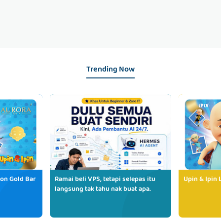
Trending Now
ion Gold Bar
Ramai beli VPS, tetapi selepas itu
Upin & Ipin 
langsung tak tahu nak buat apa.