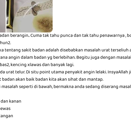
adan berangin.. Cuma tak tahu punca dan tak tahu penawarnya ,
ahun2.
ka tentang sakit badan adalah disebabkan masalah urat terseliuh 
rana angin dalam badan yg berlebihan. Begitu juga dengan masalah
bas2, kencing xlawas dan banyak lagi.
a urat telur. Di situ point utama penyakit angin lelaki. InsyaAllah 
 badan akan baik badan kita akan sihat dan mantap.
 masalah seperti di bawah, bermakna anda sedang diserang masal
i dan kanan
tewas
/tangan