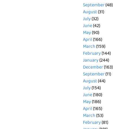
September
(48)
August
(31)
July
(32)
June
(42)
May
(90)
April
(166)
March
(159)
February
(144)
January
(244)
December
(163)
September
(11)
August
(44)
July
(154)
June
(180)
May
(186)
April
(165)
March
(53)
February
(81)