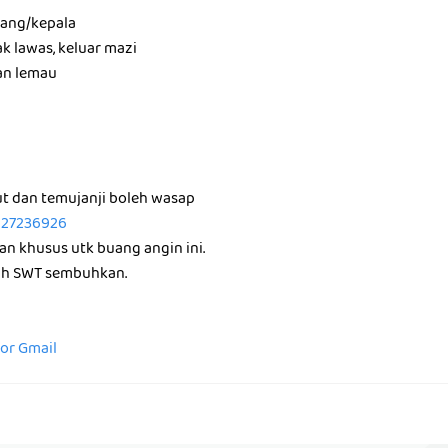
akang/kepala
ak lawas, keluar mazi
dan lemau
ut dan temujanji boleh wasap
127236926
n khusus utk buang angin ini.
lah SWT sembuhkan.
for Gmail