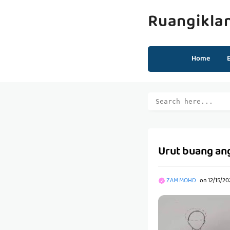
Ruangikla
Home
Urut buang ang
ZAM MOHD
on
12/15/20