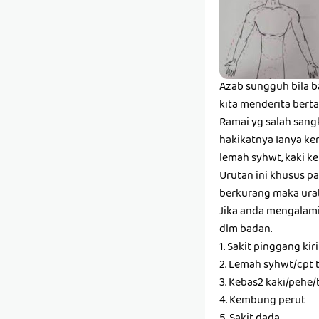
Azab sungguh bila b
kita menderita bert
Ramai yg salah sang
hakikatnya Ianya ke
lemah syhwt, kaki ke
Urutan ini khusus pad
berkurang maka urat
Jika anda mengalami
dlm badan.
1. Sakit pinggang kir
2. Lemah syhwt/cpt 
3. Kebas2 kaki/pehe
4. Kembung perut