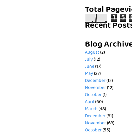
Total Pagev
1
5
Recent Post
Blog Archiv
August
(2)
July
(12)
June
(17)
May
(27)
December
(12)
November
(12)
October
(1)
April
(60)
March
(48)
December
(81)
November
(63)
October
(55)