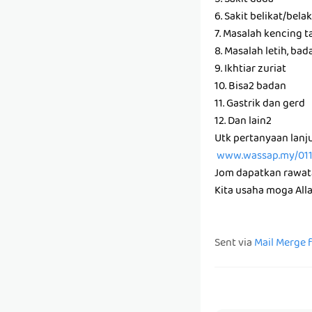
5. Sakit dada
6. Sakit belikat/bel
7. Masalah kencing t
8. Masalah letih, ba
9. Ikhtiar zuriat
10. Bisa2 badan
11. Gastrik dan gerd
12. Dan lain2
Utk pertanyaan lanj
www.wassap.my/01
Jom dapatkan rawata
Kita usaha moga Al
Sent via
Mail Merge 