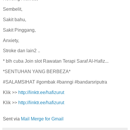
Sembelit,
Sakit bahu,
Sakit Pinggang,
Anxiety,
Stroke dan lain2 ..
* blh cuba Join slot Rawatan Terapi Saraf Al-Hafiz...
*SENTUHAN YANG BERBEZA*
#SALAMSIHAT #gombak #banngi #bandarsriputra
Klik >>
http://linktr.ee/hafizurut
Klik >>
http://linktr.ee/hafizurut
Sent via
Mail Merge for Gmail