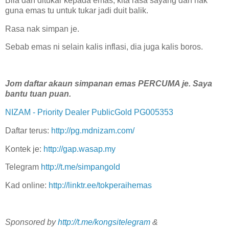
Bila dah ditukar kepada emas, kita rasa sayang dah nak
guna emas tu untuk tukar jadi duit balik.
Rasa nak simpan je.
Sebab emas ni selain kalis inflasi, dia juga kalis boros.
Jom daftar akaun simpanan emas PERCUMA je. Saya
bantu tuan puan.
NIZAM - Priority Dealer PublicGold PG005353
Daftar terus:
http://pg.mdnizam.com/
Kontek je:
http://gap.wasap.my
Telegram
http://t.me/simpangold
Kad online:
http://linktr.ee/tokperaihemas
Sponsored by
http://t.me/kongsitelegram
&