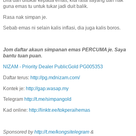
Bila dah ditukar kepada emas, kita rasa sayang dah nak
guna emas tu untuk tukar jadi duit balik.
Rasa nak simpan je.
Sebab emas ni selain kalis inflasi, dia juga kalis boros.
Jom daftar akaun simpanan emas PERCUMA je. Saya
bantu tuan puan.
NIZAM - Priority Dealer PublicGold PG005353
Daftar terus:
http://pg.mdnizam.com/
Kontek je:
http://gap.wasap.my
Telegram
http://t.me/simpangold
Kad online:
http://linktr.ee/tokperaihemas
Sponsored by
http://t.me/kongsitelegram
&