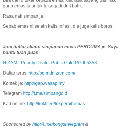
Bila dah ditukar kepada emas, kita rasa sayang dah nak
guna emas tu untuk tukar jadi duit balik.
Rasa nak simpan je.
Sebab emas ni selain kalis inflasi, dia juga kalis boros.
Jom daftar akaun simpanan emas PERCUMA je. Saya
bantu tuan puan.
NIZAM - Priority Dealer PublicGold PG005353
Daftar terus:
http://pg.mdnizam.com/
Kontek je:
http://gap.wasap.my
Telegram
http://t.me/simpangold
Kad online:
http://linktr.ee/tokperaihemas
Sponsored by
http://t.me/kongsitelegram
&