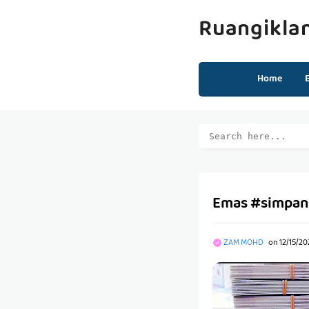
Ruangikla
Home
Emas #simpan 
ZAM MOHD
on
12/15/20