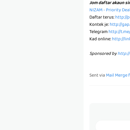
Jom daftar akaun s
NIZAM - Priority De
Daftar terus:
http:/
Kontek je:
http://ga
Telegram
http://t.m
Kad online:
http://li
Sponsored by
http:/
Sent via
Mail Merge 