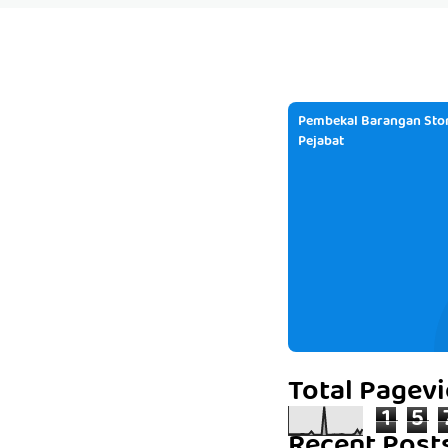
Pembekal Barangan Stor
Pejabat
Total Pagev
1
5
Recent Post