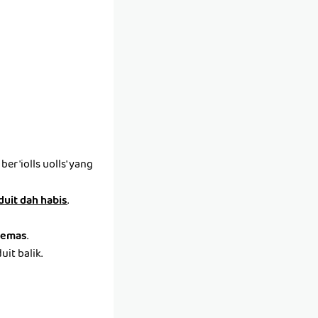
r 'iolls uolls' yang
 duit dah habis
.
emas
.
it balik.