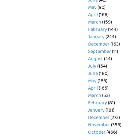
June
(42)
May
(90)
April
(166)
March
(159)
February
(144)
January
(244)
December
(163)
September
(11)
August
(44)
July
(154)
June
(180)
May
(186)
April
(165)
March
(53)
February
(81)
January
(181)
December
(273)
November
(355)
October
(466)