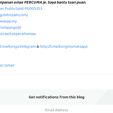
impanan emas PERCUMA je. Saya bantu tuan puan.
aler PublicGold PG005353
/pg.mdnizam.com/
p.wasap.my
e/simpangold
nktr.ee/tokperaihemas
/t.me/kongsitelegram
&
http://t.me/kongiswhatsapp
for Gmail
Get notifications from this blog