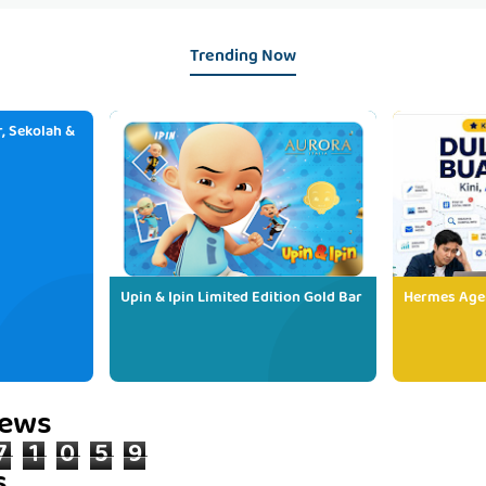
Trending Now
, Sekolah &
Upin & Ipin Limited Edition Gold Bar
Hermes Age
iews
7
1
0
5
9
s