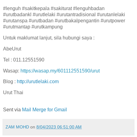
#lenguh #sakitkepala #sakiturat #lenguhbadan
#urutbadankl #urutlelaki #urutantradisional #urutanlelaki
#urutanspa #urutbadan #urutbakalpengantin #urutpower
#urutmantap #urutkampung
Untuk maklumat lanjut, sila hubungi saya :
AbeUrut
Tel : 011.12551590
Wasap:
https://wasap.my/601112551590/urut
Blog :
http://urutlelaki.com
Urut Thai
Sent via
Mail Merge for Gmail
ZAM MOHD
on
8/04/2023 06:51:00 AM