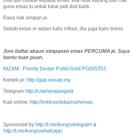
Bila dah ditukar kepada emas, kita rasa sayang dah nak
guna emas tu untuk tukar jadi duit balik.
Rasa nak simpan je.
Sebab emas ni selain kalis inflasi, dia juga kalis boros.
Jom daftar akaun simpanan emas PERCUMA je. Saya
bantu tuan puan.
NIZAM - Priority Dealer PublicGold PG005353
Kontek je:
http://gap.wasap.my
Telegram
http://t.me/simpangold
Kad online:
http://linktr.ee/tokperaihemas
Sponsored by
http://t.me/kongsitelegram
&
http://t.me/kongiswhatsapp