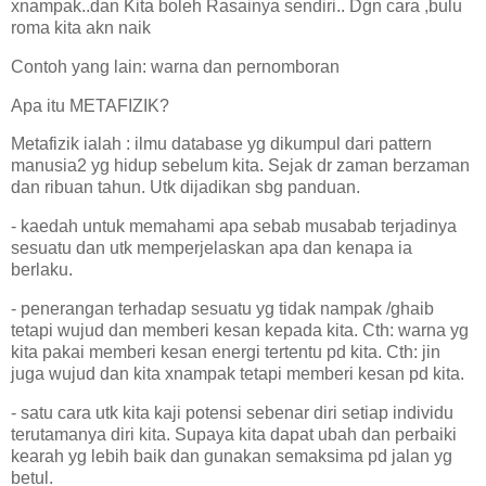
xnampak..dan Kita boleh Rasainya sendiri.. Dgn cara ,bulu
roma kita akn naik
Contoh yang lain: warna dan pernomboran
Apa itu METAFIZIK?
Metafizik ialah : ilmu database yg dikumpul dari pattern
manusia2 yg hidup sebelum kita. Sejak dr zaman berzaman
dan ribuan tahun. Utk dijadikan sbg panduan.
- kaedah untuk memahami apa sebab musabab terjadinya
sesuatu dan utk memperjelaskan apa dan kenapa ia
berlaku.
- penerangan terhadap sesuatu yg tidak nampak /ghaib
tetapi wujud dan memberi kesan kepada kita. Cth: warna yg
kita pakai memberi kesan energi tertentu pd kita. Cth: jin
juga wujud dan kita xnampak tetapi memberi kesan pd kita.
- satu cara utk kita kaji potensi sebenar diri setiap individu
terutamanya diri kita. Supaya kita dapat ubah dan perbaiki
kearah yg lebih baik dan gunakan semaksima pd jalan yg
betul.