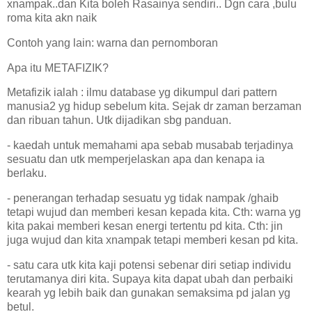
xnampak..dan Kita boleh Rasainya sendiri.. Dgn cara ,bulu
roma kita akn naik
Contoh yang lain: warna dan pernomboran
Apa itu METAFIZIK?
Metafizik ialah : ilmu database yg dikumpul dari pattern
manusia2 yg hidup sebelum kita. Sejak dr zaman berzaman
dan ribuan tahun. Utk dijadikan sbg panduan.
- kaedah untuk memahami apa sebab musabab terjadinya
sesuatu dan utk memperjelaskan apa dan kenapa ia
berlaku.
- penerangan terhadap sesuatu yg tidak nampak /ghaib
tetapi wujud dan memberi kesan kepada kita. Cth: warna yg
kita pakai memberi kesan energi tertentu pd kita. Cth: jin
juga wujud dan kita xnampak tetapi memberi kesan pd kita.
- satu cara utk kita kaji potensi sebenar diri setiap individu
terutamanya diri kita. Supaya kita dapat ubah dan perbaiki
kearah yg lebih baik dan gunakan semaksima pd jalan yg
betul.