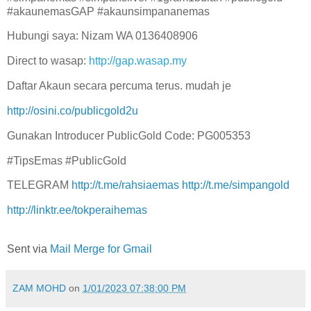
#akaunemasGAP #akaunsimpananemas
Hubungi saya: Nizam WA 0136408906
Direct to wasap:
http://gap.wasap.my
Daftar Akaun secara percuma terus. mudah je
http://osini.co/publicgold2u
Gunakan Introducer PublicGold Code: PG005353
#TipsEmas #PublicGold
TELEGRAM
http://t.me/rahsiaemas
http://t.me/simpangold
http://linktr.ee/tokperaihemas
Sent via
Mail Merge for Gmail
ZAM MOHD
on
1/01/2023 07:38:00 PM