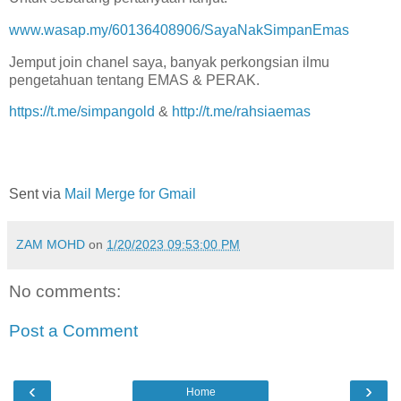
www.wasap.my/60136408906/SayaNakSimpanEmas
Jemput join chanel saya, banyak perkongsian ilmu
pengetahuan tentang EMAS & PERAK.
https://t.me/simpangold
&
http://t.me/rahsiaemas
Sent via
Mail Merge for Gmail
ZAM MOHD
on
1/20/2023 09:53:00 PM
No comments:
Post a Comment
‹
›
Home