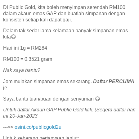
Di Public Gold, kita boleh menyimpan serendah RM100
dalam akaun emas GAP dan buatlah simpanan dengan
konsisten setiap kali dapat gaji.
Dalam tak sedar lama kelamaan banyak simpanan emas
kita😊
Hari ini 1g = RM284
RM100 = 0.3521 gram
Nak saya bantu?
Jom mulakan simpanan emas sekarang.
Daftar PERCUMA
je.
Saya bantu tuan/puan dengan senyuman 😊
U͏n͏t͏u͏k͏ d͏a͏f͏t͏a͏r͏ A͏k͏a͏u͏n͏ G͏A͏P͏ P͏u͏b͏l͏i͏c͏ G͏o͏l͏d͏ k͏l͏i͏k͏: (Segera daftar hari
ini 20-Jan-2023
--->>
osini.co/publicgold2u
Untuk sebarang pertanyaan lanjut: