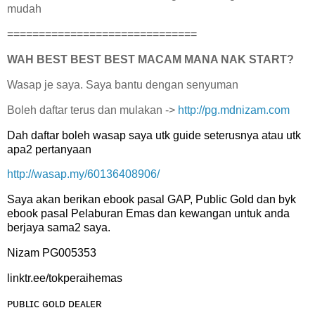
mudah
==============================
WAH BEST BEST BEST MACAM MANA NAK START?
Wasap je saya. Saya bantu dengan senyuman
Boleh daftar terus dan mulakan ->
http://pg.mdnizam.com
Dah daftar boleh wasap saya utk guide seterusnya atau utk
apa2 pertanyaan
http://wasap.my/60136408906/
Saya akan berikan ebook pasal GAP, Public Gold dan byk
ebook pasal Pelaburan Emas dan kewangan untuk anda
berjaya sama2 saya.
Nizam PG005353
linktr.ee/tokperaihemas
ᴘᴜʙʟɪᴄ ɢᴏʟᴅ ᴅᴇᴀʟᴇʀ