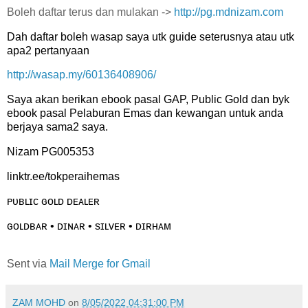
Boleh daftar terus dan mulakan ->
http://pg.mdnizam.com
Dah daftar boleh wasap saya utk guide seterusnya atau utk
apa2 pertanyaan
http://wasap.my/60136408906/
Saya akan berikan ebook pasal GAP, Public Gold dan byk
ebook pasal Pelaburan Emas dan kewangan untuk anda
berjaya sama2 saya.
Nizam PG005353
linktr.ee/tokperaihemas
ᴘᴜʙʟɪᴄ ɢᴏʟᴅ ᴅᴇᴀʟᴇʀ
ɢᴏʟᴅʙᴀʀ • ᴅɪɴᴀʀ • sɪʟᴠᴇʀ • ᴅɪʀʜᴀᴍ
Sent via
Mail Merge for Gmail
ZAM MOHD
on
8/05/2022 04:31:00 PM