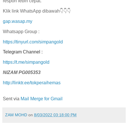
respon lebih cepat.
Klik link WhatsApp dibawah👇👇👇
gap.wasap.my
Whatsapp Group :
https://tinyurl.com/simpangold
Telegram Channel :
https://t.me/simpangold
NIZAM PG005353
http://linktr.ee/tokperaihemas
Sent via
Mail Merge for Gmail
ZAM MOHD
on
8/03/2022 03:18:00 PM