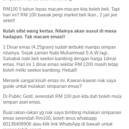
RM100 5 tahun lepas macam-macam kita boleh beli. Tapi
hari ini? RM 100 bawak pergi market beli ikan.. 2 jari jee
setel!!
Itulah sifat wang kertas. Nilainya akan susut di masa
hadapan. Tak macam emas!!
1 Dinar emas (4.25gram) sudah terbukti mampu simpan
nilainya. Sejak zaman Nabi Muhammad S.A.W lagi..
Sahabat nabi beli seekor kambing dengan harga 1dinar
emas. Hari ini 1 dinar emas sekitar RM 1200 masih tetap
boleh miliki seekor kambing. Hebat!!
Menarik sangat kisah emas ini. Kawan-kawan nak saya
guide untuk mulakan simpanan emas?
Di Public Gold, serendah RM 100 pun kita dah boleh mula
simpan aset emas.
Buat rakan-rakan yg nak saya bimbing mulakan simpanan
emas serendah Rm100, boleh terus whatsapp
60136408906 atau klik link WhatsApp di bawah untuk