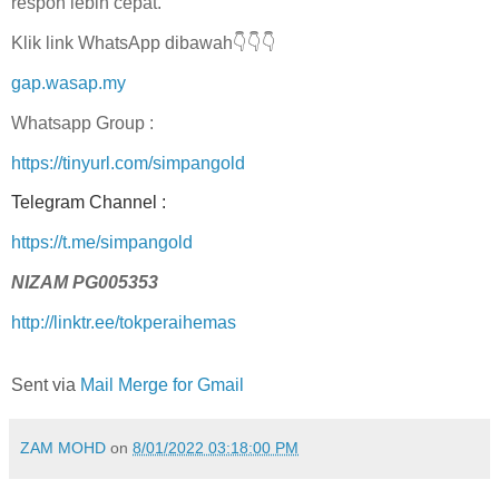
respon lebih cepat.
Klik link WhatsApp dibawah👇👇👇
gap.wasap.my
Whatsapp Group :
https://tinyurl.com/simpangold
Telegram Channel :
https://t.me/simpangold
NIZAM PG005353
http://linktr.ee/tokperaihemas
Sent via
Mail Merge for Gmail
ZAM MOHD
on
8/01/2022 03:18:00 PM