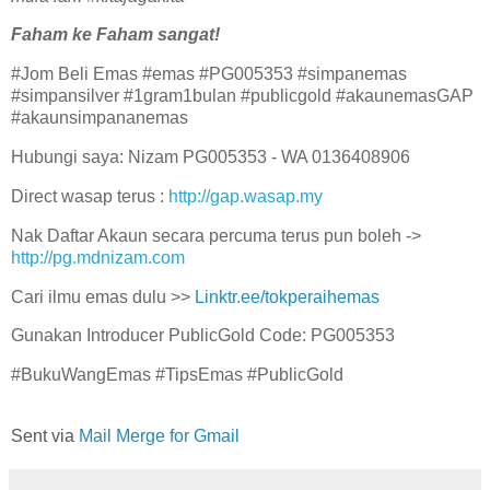
Faham ke Faham sangat!
#Jom Beli Emas #emas #PG005353 #simpanemas
#simpansilver #1gram1bulan #publicgold #akaunemasGAP
#akaunsimpananemas
Hubungi saya: Nizam PG005353 - WA 0136408906
Direct wasap terus :
http://gap.wasap.my
Nak Daftar Akaun secara percuma terus pun boleh ->
http://pg.mdnizam.com
Cari ilmu emas dulu >>
Linktr.ee/tokperaihemas
Gunakan Introducer PublicGold Code: PG005353
#BukuWangEmas #TipsEmas #PublicGold
Sent via
Mail Merge for Gmail