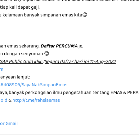
a boleh menyimpan serendah RM100 dalam akaun emas GAP dan bua
iap kali dapat gaji.
ma kelamaan banyak simpanan emas kita😊
m
an emas sekarang.
Daftar PERCUMA
je.
an dengan senyuman 😊
͏u͏n͏ G͏A͏P͏ P͏u͏b͏l͏i͏c͏ G͏o͏l͏d͏ k͏l͏i͏k͏: (Segera daftar hari ini 11-Aug-2022
om
anyaan lanjut:
36408906/SayaNakSimpanEmas
saya, banyak perkongsian ilmu pengetahuan tentang EMAS & PERA
gold
&
http://t.me/rahsiaemas
for Gmail