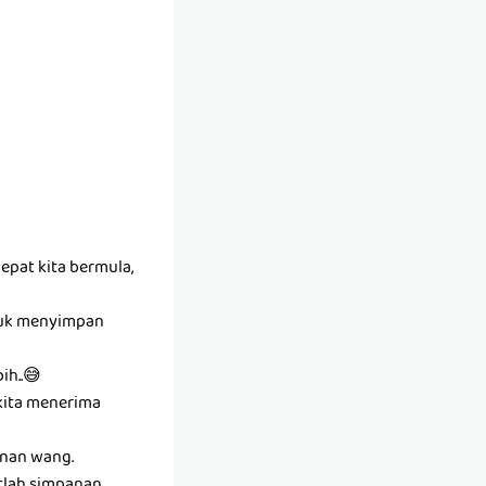
epat kita bermula,
ntuk menyimpan
ih..😅
kita menerima
anan wang.