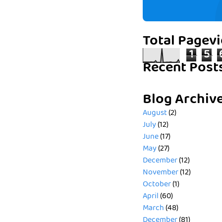
Total Pagev
1
5
Recent Post
Blog Archiv
August
(2)
July
(12)
June
(17)
May
(27)
December
(12)
November
(12)
October
(1)
April
(60)
March
(48)
December
(81)