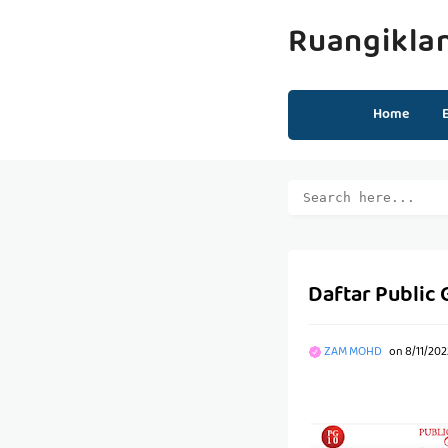
Ruangikla
Home
Daftar Public 
ZAM MOHD
on
8/11/202