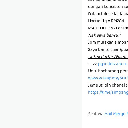
Di Public Gold, kit
dengan konsisten set
Dalam tak sedar la
Hari ini 1g = RM284
RM100 = 0.3521 gra
Nak saya bantu?
Jom mulakan simpan
Saya bantu tuan/pu
U͏n͏t͏u͏k͏ d͏a͏f͏t͏a͏r͏ A͏k͏a
--->>
pg.mdnizam.c
Untuk sebarang pert
www.wasap.my/601
Jemput join chanel 
https://t.me/simpan
Sent via
Mail Merge 