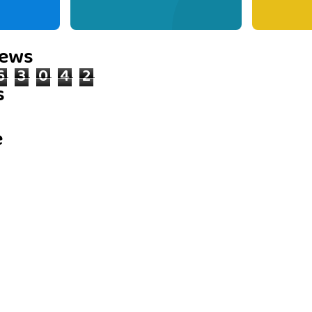
iews
6
3
0
4
2
s
e