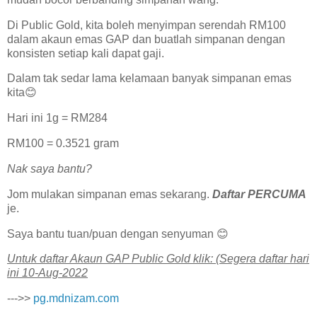
Di Public Gold, kita boleh menyimpan serendah RM100
dalam akaun emas GAP dan buatlah simpanan dengan
konsisten setiap kali dapat gaji.
Dalam tak sedar lama kelamaan banyak simpanan emas
kita😊
Hari ini 1g = RM284
RM100 = 0.3521 gram
Nak saya bantu?
Jom mulakan simpanan emas sekarang.
Daftar PERCUMA
je.
Saya bantu tuan/puan dengan senyuman 😊
U͏n͏t͏u͏k͏ d͏a͏f͏t͏a͏r͏ A͏k͏a͏u͏n͏ G͏A͏P͏ P͏u͏b͏l͏i͏c͏ G͏o͏l͏d͏ k͏l͏i͏k͏: (Segera daftar hari
ini 10-Aug-2022
--->>
pg.mdnizam.com