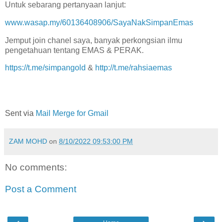
Untuk sebarang pertanyaan lanjut:
www.wasap.my/60136408906/SayaNakSimpanEmas
Jemput join chanel saya, banyak perkongsian ilmu
pengetahuan tentang EMAS & PERAK.
https://t.me/simpangold
&
http://t.me/rahsiaemas
Sent via
Mail Merge for Gmail
ZAM MOHD
on
8/10/2022 09:53:00 PM
No comments:
Post a Comment