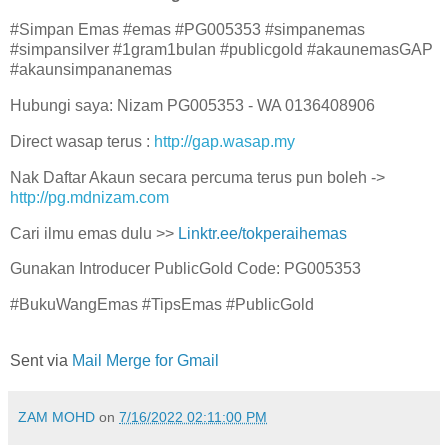
#Simpan Emas #emas #PG005353 #simpanemas
#simpansilver #1gram1bulan #publicgold #akaunemasGAP
#akaunsimpananemas
Hubungi saya: Nizam PG005353 - WA 0136408906
Direct wasap terus :
http://gap.wasap.my
Nak Daftar Akaun secara percuma terus pun boleh ->
http://pg.mdnizam.com
Cari ilmu emas dulu >>
Linktr.ee/tokperaihemas
Gunakan Introducer PublicGold Code: PG005353
#BukuWangEmas #TipsEmas #PublicGold
Sent via
Mail Merge for Gmail
ZAM MOHD
on
7/16/2022 02:11:00 PM