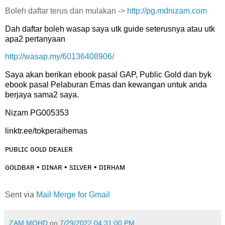
Boleh daftar terus dan mulakan ->
http://pg.mdnizam.com
Dah daftar boleh wasap saya utk guide seterusnya atau utk
apa2 pertanyaan
http://wasap.my/60136408906/
Saya akan berikan ebook pasal GAP, Public Gold dan byk
ebook pasal Pelaburan Emas dan kewangan untuk anda
berjaya sama2 saya.
Nizam PG005353
linktr.ee/tokperaihemas
ᴘᴜʙʟɪᴄ ɢᴏʟᴅ ᴅᴇᴀʟᴇʀ
ɢᴏʟᴅʙᴀʀ • ᴅɪɴᴀʀ • sɪʟᴠᴇʀ • ᴅɪʀʜᴀᴍ
Sent via
Mail Merge for Gmail
ZAM MOHD
on
7/29/2022 04:31:00 PM