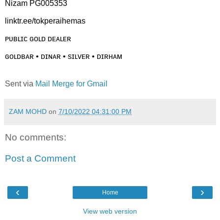
Nizam PG005353
linktr.ee/tokperaihemas
ᴘᴜʙʟɪᴄ ɢᴏʟᴅ ᴅᴇᴀʟᴇʀ
ɢᴏʟᴅʙᴀʀ • ᴅɪɴᴀʀ • sɪʟᴠᴇʀ • ᴅɪʀʜᴀᴍ
Sent via
Mail Merge for Gmail
ZAM MOHD
on
7/10/2022 04:31:00 PM
No comments:
Post a Comment
‹
›
Home
View web version