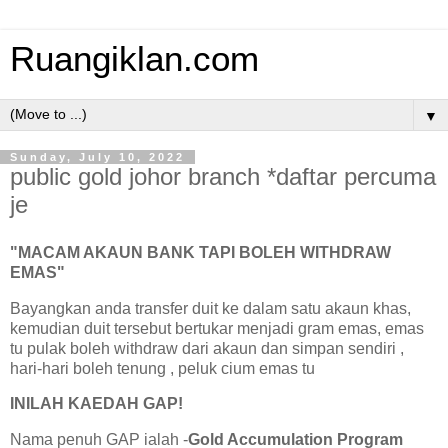
Ruangiklan.com
▼
Sunday, July 10, 2022
public gold johor branch *daftar percuma
je
"MACAM AKAUN BANK TAPI BOLEH WITHDRAW
EMAS"
Bayangkan anda transfer duit ke dalam satu akaun khas,
kemudian duit tersebut bertukar menjadi gram emas, emas
tu pulak boleh withdraw dari akaun dan simpan sendiri ,
hari-hari boleh tenung , peluk cium emas tu
INILAH KAEDAH GAP!
Nama penuh GAP ialah -
Gold Accumulation Program