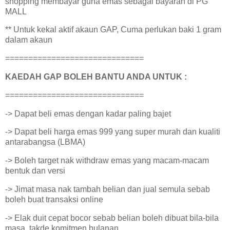
shopping membayar guna emas sebagai bayaran di PG
MALL
** Untuk kekal aktif akaun GAP, Cuma perlukan baki 1 gram
dalam akaun
==============================
KAEDAH GAP BOLEH BANTU ANDA UNTUK :
==============================
-> Dapat beli emas dengan kadar paling bajet
-> Dapat beli harga emas 999 yang super murah dan kualiti
antarabangsa (LBMA)
-> Boleh target nak withdraw emas yang macam-macam
bentuk dan versi
-> Jimat masa nak tambah belian dan jual semula sebab
boleh buat transaksi online
-> Elak duit cepat bocor sebab belian boleh dibuat bila-bila
masa, takde komitmen bulanan