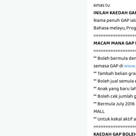
emas tu
INILAH KAEDAH GA
Nama penuh GAP ial
Bahasa melayu, Pr
=================
MACAM MANA GAP 
=================
** Boleh bermula de
semasa GAP di
www.p
** Tambah belian gr
** Boleh jual semula
** Anak yang baru la
** Boleh cek jumlah
** Bermula July 20
MALL
** Untuk kekal aktif
=================
KAEDAH GAP BOLEH