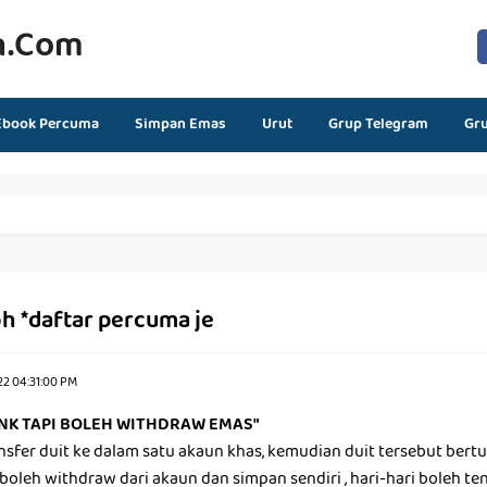
n.com
Ebook Percuma
Simpan Emas
Urut
Grup Telegram
Gr
oh *daftar percuma je
22 04:31:00 PM
NK TAPI BOLEH WITHDRAW EMAS"
sfer duit ke dalam satu akaun khas, kemudian duit tersebut bert
boleh withdraw dari akaun dan simpan sendiri , hari-hari boleh te