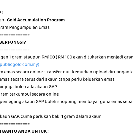
P!
ah -
Gold Accumulation Program
ogram Pengumpulan Emas
=============
BERFUNGSI?
=============
ngan 1 gram ataupun RM100 ( RM 100 akan ditukarkan menjadi gr
ublicgold.com.my)
am emas secara online : transfer duit kemudian upload diruangan 
 emas secara terus dari akaun tanpa perlu keluarkan emas
hir juga boleh ada akaun GAP
 gram terkumpul secara online
16 pemegang akaun GAP boleh shopping membayar guna emas sebag
 akaun GAP, Cuma perlukan baki 1 gram dalam akaun
=============
 BANTU ANDA UNTUK :