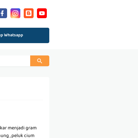
up Whatsapp
ukar menjadi gram
nung , peluk cium