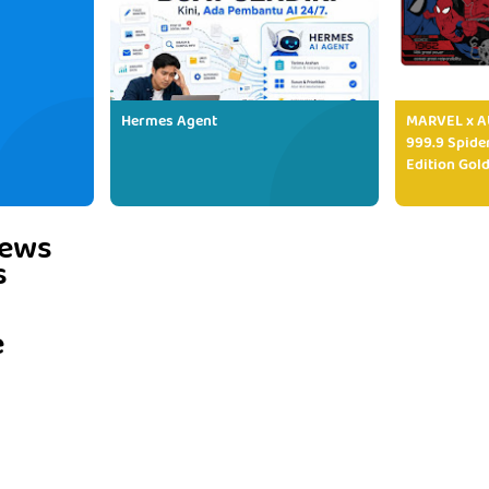
Hermes Agent
MARVEL x AU
999.9 Spide
Edition Gold
iews
s
e