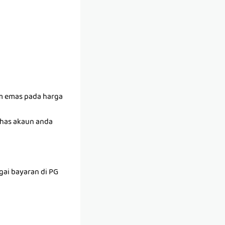
am emas pada harga
khas akaun anda
ai bayaran di PG