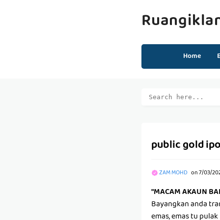
Ruangikla
Home
public gold ip
ZAM MOHD
on
7/03/20
"MACAM AKAUN BA
Bayangkan anda tran
emas, emas tu pulak 