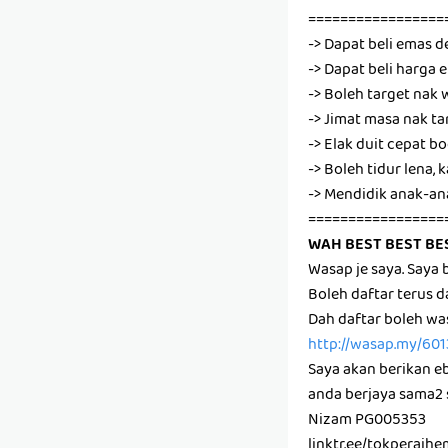
=================
-> Dapat beli emas d
-> Dapat beli harga
-> Boleh target na
-> Jimat masa nak ta
-> Elak duit cepat b
-> Boleh tidur lena
-> Mendidik anak-a
=================
WAH BEST BEST BE
Wasap je saya. Say
Boleh daftar terus 
Dah daftar boleh wa
http://wasap.my/60
Saya akan berikan e
anda berjaya sama2 
Nizam PG005353
linktr.ee/tokperaih