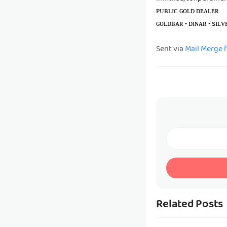
ᴘᴜʙʟɪᴄ ɢᴏʟᴅ ᴅᴇᴀʟᴇʀ
ɢᴏʟᴅʙᴀʀ • ᴅɪɴᴀʀ • sɪʟᴠ
Sent via
Mail Merge 
Related Posts