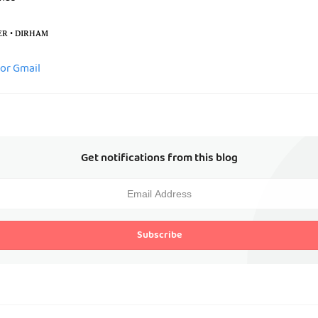
ᴇʀ • ᴅɪʀʜᴀᴍ
for Gmail
Get notifications from this blog
Subscribe