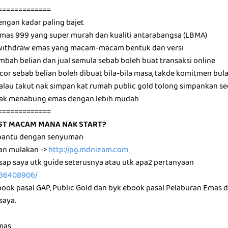
=============
engan kadar paling bajet
 emas 999 yang super murah dan kualiti antarabangsa (LBMA)
k withdraw emas yang macam-macam bentuk dan versi
mbah belian dan jual semula sebab boleh buat transaksi online
ocor sebab belian boleh dibuat bila-bila masa, takde komitmen bul
, kalau takut nak simpan kat rumah public gold tolong simpankan 
nak menabung emas dengan lebih mudah
=============
ST MACAM MANA NAK START?
a bantu dengan senyuman
dan mulakan ->
http://pg.mdnizam.com
sap saya utk guide seterusnya atau utk apa2 pertanyaan
136408906/
book pasal GAP, Public Gold dan byk ebook pasal Pelaburan Emas
saya.
emas