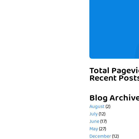
Total Pagev
Recent Post
Blog Archiv
August
(2)
July
(12)
June
(17)
May
(27)
December
(12)