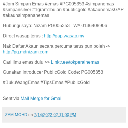
#Jom Simpan Emas #emas #PG005353 #simpanemas
#simpansilver #1gram1bulan #publicgold #akaunemasGAP
#akaunsimpananemas
Hubungi saya: Nizam PG005353 - WA 0136408906
Direct wasap terus :
http://gap.wasap.my
Nak Daftar Akaun secara percuma terus pun boleh ->
http://pg.mdnizam.com
Cari ilmu emas dulu >>
Linktr.ee/tokperaihemas
Gunakan Introducer PublicGold Code: PG005353
#BukuWangEmas #TipsEmas #PublicGold
Sent via
Mail Merge for Gmail
ZAM MOHD
on
7/14/2022 02:11:00 PM