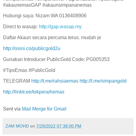
#akaunemasGAP #akaunsimpananemas
Hubungi saya: Nizam WA 0136408906
Direct to wasap:
http://gap.wasap.my
Daftar Akaun secara percuma terus. mudah je
http://osini.co/publicgold2u
Gunakan Introducer PublicGold Code: PG005353
#TipsEmas #PublicGold
TELEGRAM
http://t.me/rahsiaemas
http://t.me/simpangold
http://linktr.ee/tokperaihemas
Sent via
Mail Merge for Gmail
ZAM MOHD
on
7/29/2022 07:38:00 PM