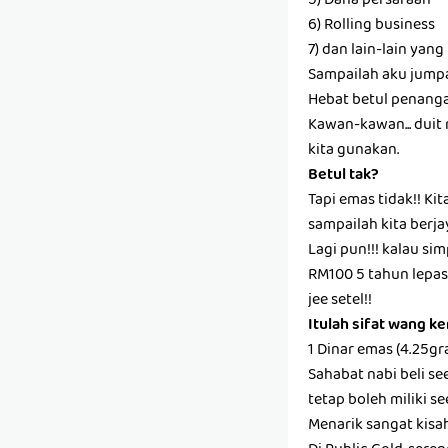
5) Dana persaraan
6) Rolling business
7) dan lain-lain yan
Sampailah aku jumpa
Hebat betul penangan
Kawan-kawan... duit r
kita gunakan.
Betul tak?
Tapi emas tidak!! Ki
sampailah kita berja
Lagi pun!!! kalau sim
RM100 5 tahun lepas 
jee setel!!
Itulah sifat wang k
1 Dinar emas (4.25g
Sahabat nabi beli se
tetap boleh miliki s
Menarik sangat kisa