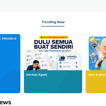
Trending Now
, Sekolah &
Hermes Agent
Upin & Ipin 
iews