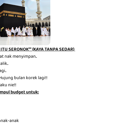
ITU SERONOK** (KAYA TANPA SEDAR)
at nak menyimpan..
lik..
gi..
Hujung bulan korek lagi!!
aku nie!!
mpul budget untuk:
anak-anak