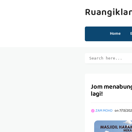
Ruangikla
Home
Jom menabung em
lagi!
ZAM MOHD
on
7/13/202