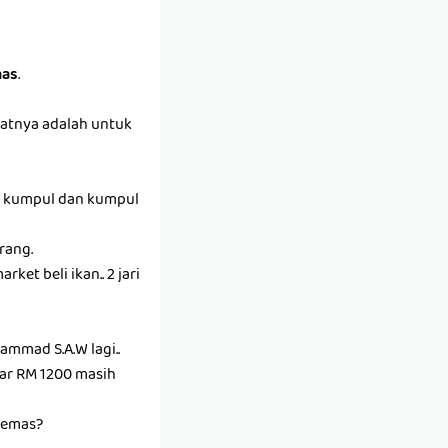
as
.
ifatnya adalah untuk
kan kumpul dan kumpul
urang.
et beli ikan.. 2 jari
mmad S.A.W lagi..
tar RM 1200 masih
 emas?