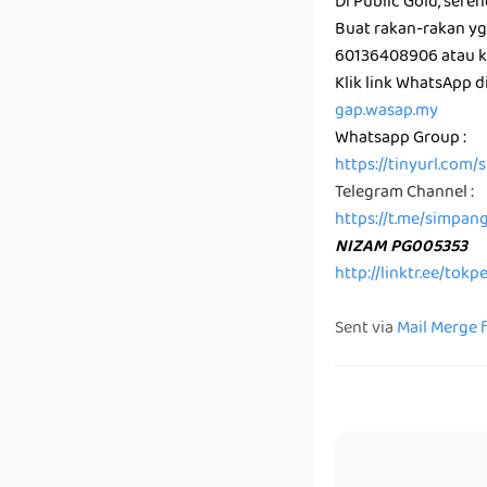
Di Public Gold, sere
Buat rakan-rakan y
60136408906 atau kl
Klik link WhatsApp 
gap.wasap.my
Whatsapp Group :
https://tinyurl.com
Telegram Channel :
https://t.me/simpan
NIZAM PG005353
http://linktr.ee/tok
Sent via
Mail Merge 