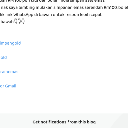
ndah RM 100 pun kita dah boleh mula simpan aset emas.
g nak saya bimbing mulakan simpanan emas serendah Rm100, bole
ik link WhatsApp di bawah untuk respon lebih cepat.
dibawah👇👇👇
/simpangold
gold
peraihemas
for Gmail
Get notifications from this blog