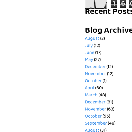
1
6
Recent Post
Blog Archiv
August
(2)
July
(12)
June
(17)
May
(27)
December
(12)
November
(12)
October
(1)
April
(60)
March
(48)
December
(81)
November
(63)
October
(55)
September
(48)
August
(31)