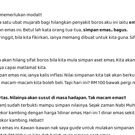
g memerlukan modal!!
 satu ubat mujarab bagi hilangkan penyakit boros aku ini iaitu
em
 emas ini. Betul lah kata orang tua-tua..
simpan emas.. bagus.
inggit, bila kita fikirkan.. ianya memang dibuat untuk kita guna. S
ta akan hilang sifat boros bila kita mula simpan aset emas. Kita a
ya capai matlamat kita.
pan emas nie, ianya kalis inflasi. Nilai simpanan kita tak akan berk
macam-macam kita boleh beli. Tapi hari ini? RM 100 bawak pergi mark
ertas. Nilainya akan susut di masa hadapan. Tak macam emas!!
ram) sudah terbukti mampu simpan nilainya. Sejak zaman Nabi Muha
ekor kambing dengan harga 1dinar emas. Hari ini 1 dinar emas seki
eekor kambing. Hebat!!
h emas ini. Kawan-kawan nak saya guide untuk mulakan simpanan