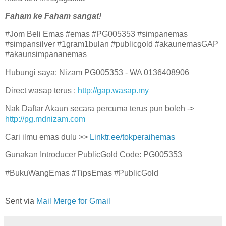
Faham ke Faham sangat!
#Jom Beli Emas #emas #PG005353 #simpanemas
#simpansilver #1gram1bulan #publicgold #akaunemasGAP
#akaunsimpananemas
Hubungi saya: Nizam PG005353 - WA 0136408906
Direct wasap terus :
http://gap.wasap.my
Nak Daftar Akaun secara percuma terus pun boleh ->
http://pg.mdnizam.com
Cari ilmu emas dulu >>
Linktr.ee/tokperaihemas
Gunakan Introducer PublicGold Code: PG005353
#BukuWangEmas #TipsEmas #PublicGold
Sent via
Mail Merge for Gmail