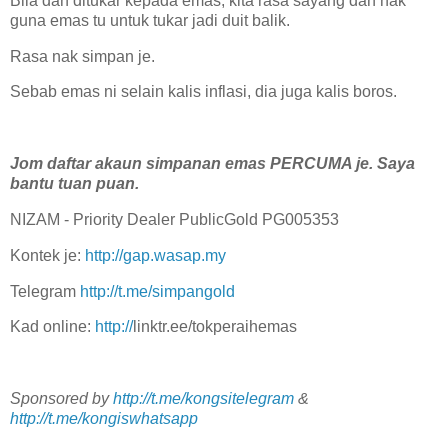
Bila dah ditukar kepada emas, kita rasa sayang dah nak
guna emas tu untuk tukar jadi duit balik.
Rasa nak simpan je.
Sebab emas ni selain kalis inflasi, dia juga kalis boros.
Jom daftar akaun simpanan emas PERCUMA je. Saya
bantu tuan puan.
NIZAM - Priority Dealer PublicGold PG005353
Kontek je:
http://gap.wasap.my
Telegram
http://t.me/simpangold
Kad online:
http://
linktr.ee/tokperaihemas
Sponsored by
http://t.me/kongsitelegram
&
http://t.me/kongiswhatsapp