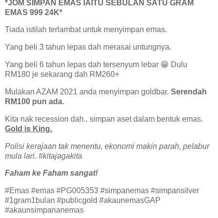
*JOM SIMPAN EMAS IAITU SEBULAN SATU GRAM
EMAS 999 24K*
Tiada istilah terlambat untuk menyimpan emas.
Yang beli 3 tahun lepas dah merasai untungnya.
Yang beli 6 tahun lepas dah tersenyum lebar 😁 Dulu
RM180 je sekarang dah RM260+
Mulakan AZAM 2021 anda menyimpan goldbar.
Serendah
RM100 pun ada.
Kita nak recession dah.. simpan aset dalam bentuk emas.
Gold is King.
Polisi kerajaan tak menentu, ekonomi makin parah, pelabur
mula lari. #kitajagakita
Faham ke Faham sangat!
#Emas #emas #PG005353 #simpanemas #simpansilver
#1gram1bulan #publicgold #akaunemasGAP
#akaunsimpananemas