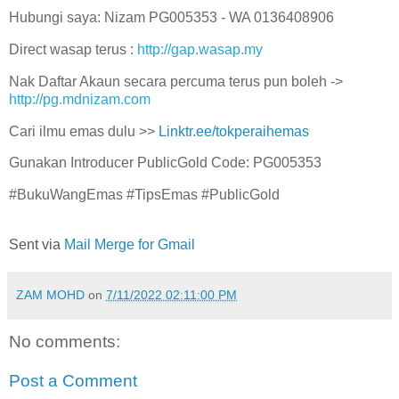
Hubungi saya: Nizam PG005353 - WA 0136408906
Direct wasap terus :
http://gap.wasap.my
Nak Daftar Akaun secara percuma terus pun boleh ->
http://pg.mdnizam.com
Cari ilmu emas dulu >>
Linktr.ee/tokperaihemas
Gunakan Introducer PublicGold Code: PG005353
#BukuWangEmas #TipsEmas #PublicGold
Sent via
Mail Merge for Gmail
ZAM MOHD
on
7/11/2022 02:11:00 PM
No comments:
Post a Comment