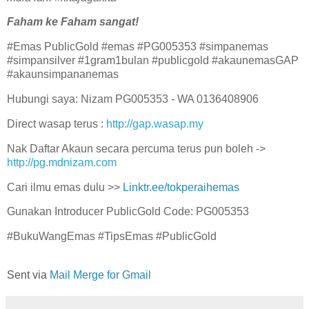
Faham ke Faham sangat!
#Emas PublicGold #emas #PG005353 #simpanemas
#simpansilver #1gram1bulan #publicgold #akaunemasGAP
#akaunsimpananemas
Hubungi saya: Nizam PG005353 - WA 0136408906
Direct wasap terus :
http://gap.wasap.my
Nak Daftar Akaun secara percuma terus pun boleh ->
http://pg.mdnizam.com
Cari ilmu emas dulu >>
Linktr.ee/tokperaihemas
Gunakan Introducer PublicGold Code: PG005353
#BukuWangEmas #TipsEmas #PublicGold
Sent via
Mail Merge for Gmail