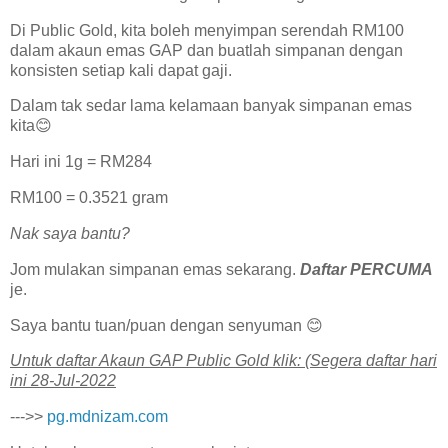
Di Public Gold, kita boleh menyimpan serendah RM100
dalam akaun emas GAP dan buatlah simpanan dengan
konsisten setiap kali dapat gaji.
Dalam tak sedar lama kelamaan banyak simpanan emas
kita😊
Hari ini 1g = RM284
RM100 = 0.3521 gram
Nak saya bantu?
Jom mulakan simpanan emas sekarang.
Daftar PERCUMA
je.
Saya bantu tuan/puan dengan senyuman 😊
U͏n͏t͏u͏k͏ d͏a͏f͏t͏a͏r͏ A͏k͏a͏u͏n͏ G͏A͏P͏ P͏u͏b͏l͏i͏c͏ G͏o͏l͏d͏ k͏l͏i͏k͏: (Segera daftar hari
ini 28-Jul-2022
--->>
pg.mdnizam.com