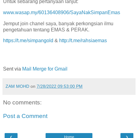
Untuk sebarang pertanyaan lanjut:
www.wasap.my/60136408906/SayaNakSimpanEmas
Jemput join chanel saya, banyak perkongsian ilmu
pengetahuan tentang EMAS & PERAK.
https://t.me/simpangold
&
http://t.me/rahsiaemas
Sent via
Mail Merge for Gmail
ZAM MOHD
on
7/28/2022 09:53:00 PM
No comments:
Post a Comment
‹
›
Home