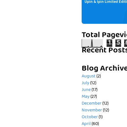
Upin & Ipin Limited Edit
Total Pagev
1
5
Recent Post
Blog Archiv
August
(2)
July
(12)
June
(17)
May
(27)
December
(12)
November
(12)
October
(1)
April
(60)