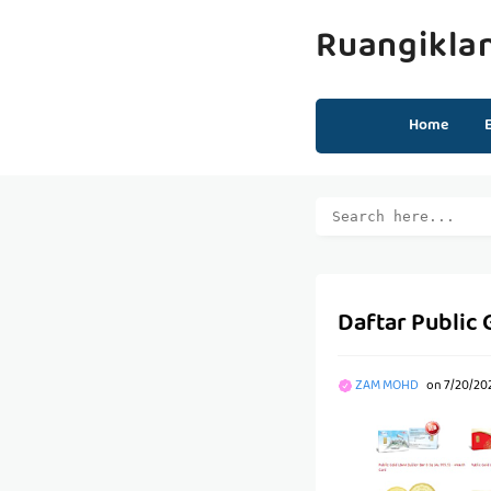
Ruangikla
Home
Daftar Public 
ZAM MOHD
on
7/20/20