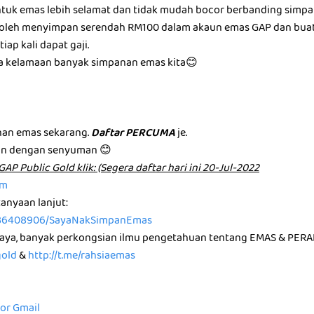
tuk emas lebih selamat dan tidak mudah bocor berbanding simp
a boleh menyimpan serendah RM100 dalam akaun emas GAP dan bua
iap kali dapat gaji.
ma kelamaan banyak simpanan emas kita😊
m
an emas sekarang.
Daftar PERCUMA
je.
an dengan senyuman 😊
͏u͏n͏ G͏A͏P͏ P͏u͏b͏l͏i͏c͏ G͏o͏l͏d͏ k͏l͏i͏k͏: (Segera daftar hari ini 20-Jul-2022
om
anyaan lanjut:
36408906/SayaNakSimpanEmas
saya, banyak perkongsian ilmu pengetahuan tentang EMAS & PERA
gold
&
http://t.me/rahsiaemas
for Gmail