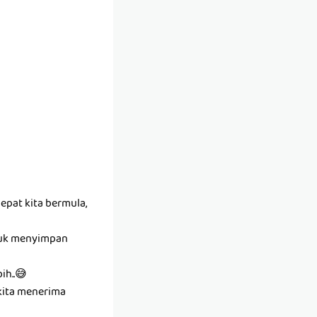
epat kita bermula,
ntuk menyimpan
ih..😅
kita menerima