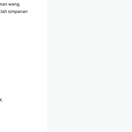
anan wang.
tlah simpanan
K.