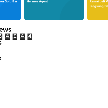
ion Gold Bar
Hermes Agent
Ramai beli V
langsung tak
iews
6
4
9
4
4
s
e