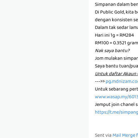
Simpanan dalam ben
Di Public Gold, kit
dengan konsisten set
Dalam tak sedar la
Hari ini 1g = RM284
RM100 = 0.3521 gra
Nak saya bantu?
Jom mulakan simpan
Saya bantu tuan/pu
U͏n͏t͏u͏k͏ d͏a͏f͏t͏a͏r͏ A͏k͏a
--->>
pg.mdnizam.c
Untuk sebarang pert
www.wasap.my/601
Jemput join chanel 
https://t.me/simpan
Sent via
Mail Merge 