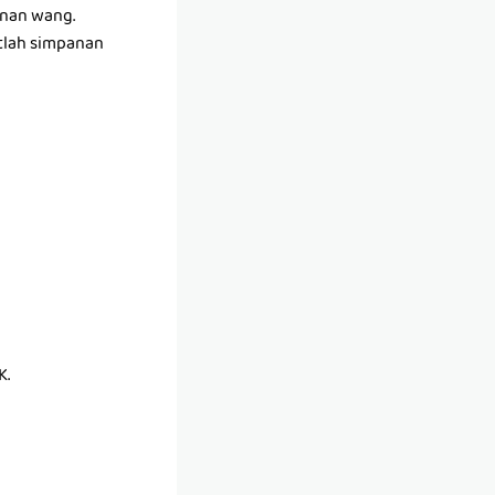
anan wang.
tlah simpanan
K.