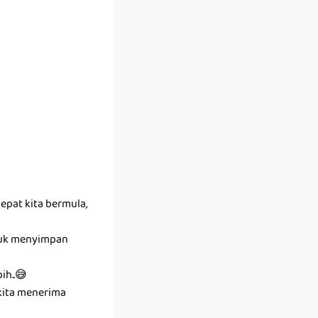
epat kita bermula,
ntuk menyimpan
ih..😅
kita menerima