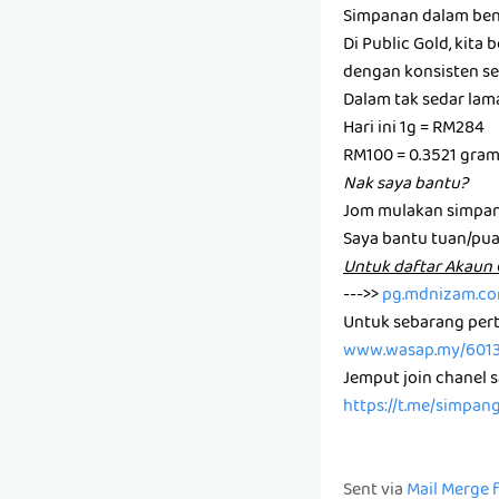
Simpanan dalam ben
Di Public Gold, kit
dengan konsisten set
Dalam tak sedar la
Hari ini 1g = RM284
RM100 = 0.3521 gra
Nak saya bantu?
Jom mulakan simpan
Saya bantu tuan/pu
U͏n͏t͏u͏k͏ d͏a͏f͏t͏a͏r͏ A͏k͏a͏
--->>
pg.mdnizam.c
Untuk sebarang pert
www.wasap.my/601
Jemput join chanel 
https://t.me/simpan
Sent via
Mail Merge 