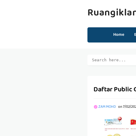
Ruangikla
Home
Daftar Public 
ZAM MOHD
on
7/02/20