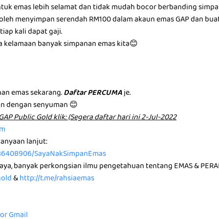
tuk emas lebih selamat dan tidak mudah bocor berbanding simp
a boleh menyimpan serendah RM100 dalam akaun emas GAP dan bua
iap kali dapat gaji.
ma kelamaan banyak simpanan emas kita😊
m
an emas sekarang.
Daftar PERCUMA
je.
an dengan senyuman 😊
u͏n͏ G͏A͏P͏ P͏u͏b͏l͏i͏c͏ G͏o͏l͏d͏ k͏l͏i͏k͏: (Segera daftar hari ini 2-Jul-2022
om
anyaan lanjut:
36408906/SayaNakSimpanEmas
saya, banyak perkongsian ilmu pengetahuan tentang EMAS & PERA
gold
&
http://t.me/rahsiaemas
for Gmail