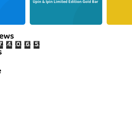
Upin & Ipin Limited Edition Gold Bar
iews
7
4
0
6
5
s
e