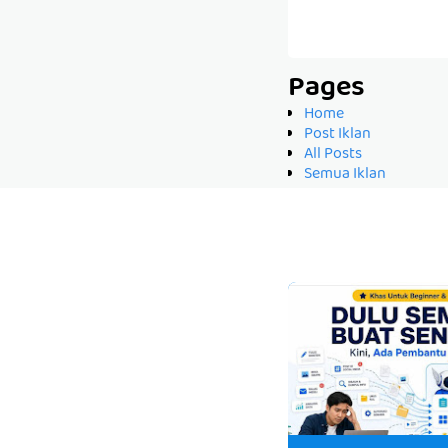
Pages
Home
Post Iklan
All Posts
Semua Iklan