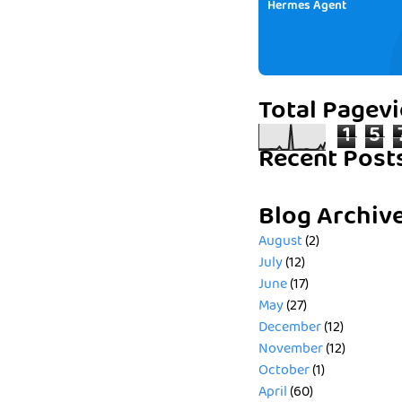
Hermes Agent
Total Pagev
1
5
Recent Post
Blog Archiv
August
(2)
July
(12)
June
(17)
May
(27)
December
(12)
November
(12)
October
(1)
April
(60)