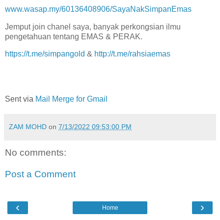
www.wasap.my/60136408906/SayaNakSimpanEmas
Jemput join chanel saya, banyak perkongsian ilmu
pengetahuan tentang EMAS & PERAK.
https://t.me/simpangold
&
http://t.me/rahsiaemas
Sent via
Mail Merge for Gmail
ZAM MOHD
on
7/13/2022 09:53:00 PM
No comments:
Post a Comment
‹
›
Home