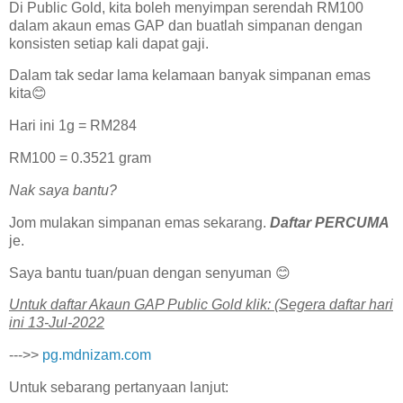
Di Public Gold, kita boleh menyimpan serendah RM100
dalam akaun emas GAP dan buatlah simpanan dengan
konsisten setiap kali dapat gaji.
Dalam tak sedar lama kelamaan banyak simpanan emas
kita😊
Hari ini 1g = RM284
RM100 = 0.3521 gram
Nak saya bantu?
Jom mulakan simpanan emas sekarang.
Daftar PERCUMA
je.
Saya bantu tuan/puan dengan senyuman 😊
U͏n͏t͏u͏k͏ d͏a͏f͏t͏a͏r͏ A͏k͏a͏u͏n͏ G͏A͏P͏ P͏u͏b͏l͏i͏c͏ G͏o͏l͏d͏ k͏l͏i͏k͏: (Segera daftar hari
ini 13-Jul-2022
--->>
pg.mdnizam.com
Untuk sebarang pertanyaan lanjut: