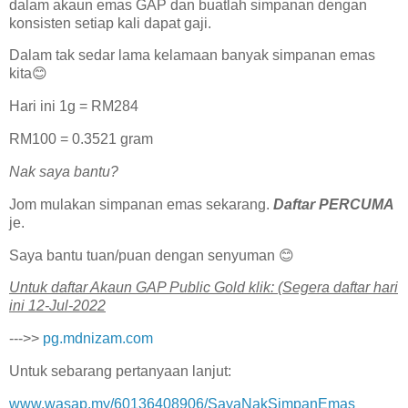
dalam akaun emas GAP dan buatlah simpanan dengan
konsisten setiap kali dapat gaji.
Dalam tak sedar lama kelamaan banyak simpanan emas
kita😊
Hari ini 1g = RM284
RM100 = 0.3521 gram
Nak saya bantu?
Jom mulakan simpanan emas sekarang.
Daftar PERCUMA
je.
Saya bantu tuan/puan dengan senyuman 😊
U͏n͏t͏u͏k͏ d͏a͏f͏t͏a͏r͏ A͏k͏a͏u͏n͏ G͏A͏P͏ P͏u͏b͏l͏i͏c͏ G͏o͏l͏d͏ k͏l͏i͏k͏: (Segera daftar hari
ini 12-Jul-2022
--->>
pg.mdnizam.com
Untuk sebarang pertanyaan lanjut:
www.wasap.my/60136408906/SayaNakSimpanEmas