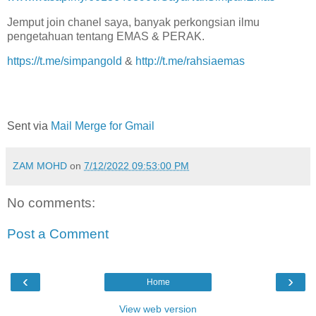
Jemput join chanel saya, banyak perkongsian ilmu
pengetahuan tentang EMAS & PERAK.
https://t.me/simpangold
&
http://t.me/rahsiaemas
Sent via
Mail Merge for Gmail
ZAM MOHD
on
7/12/2022 09:53:00 PM
No comments:
Post a Comment
‹
›
Home
View web version