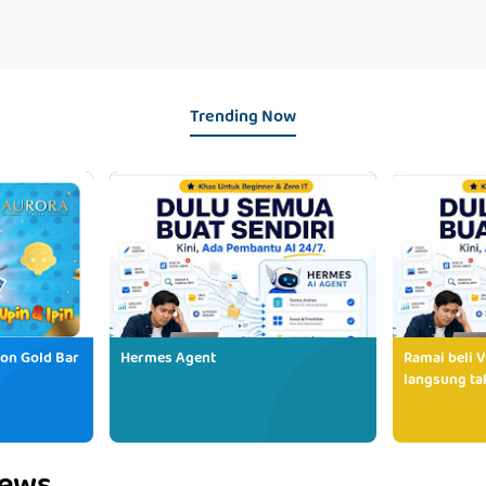
Trending Now
ion Gold Bar
Hermes Agent
Ramai beli V
langsung tak