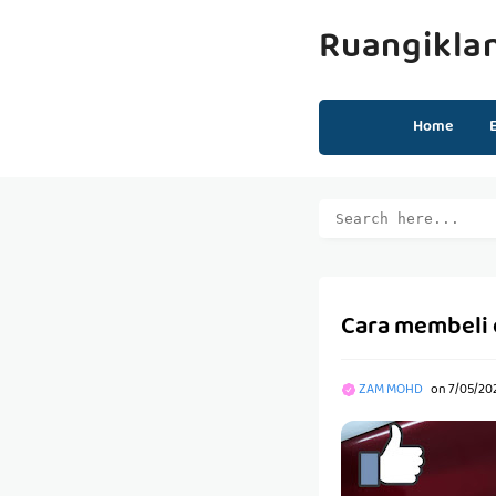
Ruangikla
Home
Cara membeli 
ZAM MOHD
on
7/05/20