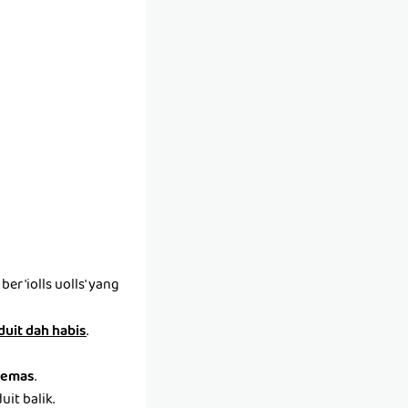
r 'iolls uolls' yang
 duit dah habis
.
emas
.
it balik.