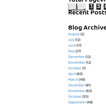
Total Pagev
1
5
Recent Post
Blog Archiv
August
(2)
July
(12)
June
(17)
May
(27)
December
(12)
November
(12)
October
(1)
April
(60)
March
(48)
December
(81)
November
(63)
October
(55)
September
(48)