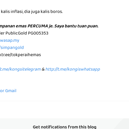
alis inflasi, dia juga kalis boros.
impanan emas PERCUMA je. Saya bantu tuan puan.
aler PublicGold PG005353
p.wasap.my
e/simpangold
nktr.ee/tokperaihemas
/t.me/kongsitelegram
&
http://t.me/kongiswhatsapp
for Gmail
Get notifications from this blog