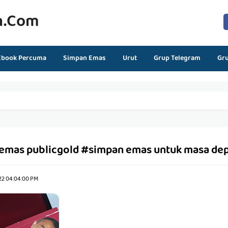
n.com
Ebook Percuma
Simpan Emas
Urut
Grup Telegram
Gr
emas publicgold #simpan emas untuk masa de
22 04:04:00 PM