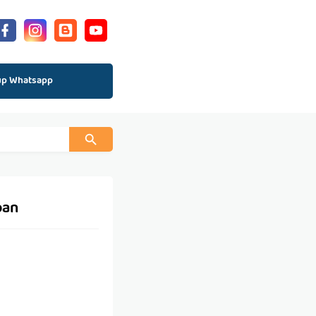
up Whatsapp
pan