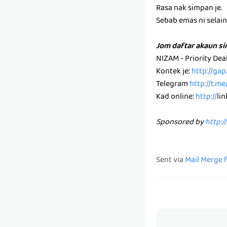
Rasa nak simpan je.
Sebab emas ni selain k
Jom daftar akaun s
NIZAM - Priority De
Kontek je:
http://ga
Telegram
http://t.m
Kad online:
http://
li
Sponsored by
http:/
Sent via
Mail Merge 