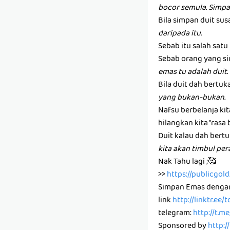
bocor semula. Simpa
Bila simpan duit susa
daripada itu.
Sebab itu salah sat
Sebab orang yang si
emas tu adalah duit.
Bila duit dah bertuk
yang bukan-bukan.
Nafsu berbelanja ki
hilangkan kita "rasa 
Duit kalau dah bertu
kita akan timbul pe
Nak Tahu lagi ;🥰
>>
https://publicgo
Simpan Emas denga
link
http://linktr.ee
telegram:
http://t.m
Sponsored by
http:/