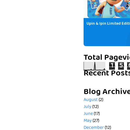
Upin & Ipin Limited Edit
Total Pagev
1
5
Recent Post
Blog Archiv
August
(2)
July
(12)
June
(17)
May
(27)
December
(12)