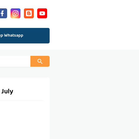
up Whatsapp
 July