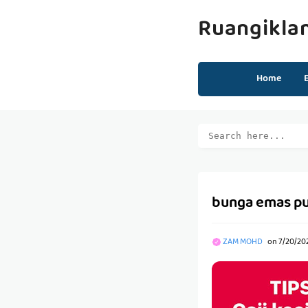
Ruangikla
Home
bunga emas pu
ZAM MOHD
on
7/20/20