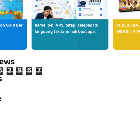
ion Gold Bar
Ramai beli VPS, tetapi selepas itu
PUBLIC GOL
langsung tak tahu nak buat apa.
(999.9) - FI
iews
6
2
9
6
7
s
e