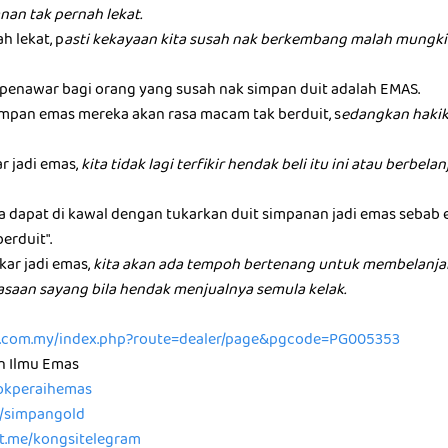
nan tak pernah lekat.
h lekat, p
asti kekayaan kita susah nak berkembang malah mungkin
u penawar bagi orang yang susah nak simpan duit adalah EMAS.
mpan emas mereka akan rasa macam tak berduit, s
edangkan hakik
ar jadi emas,
kita tidak lagi terfikir hendak beli itu ini atau berbel
ta dapat di kawal dengan tukarkan duit simpanan jadi emas sebab
berduit".
kar jadi emas,
kita akan ada tempoh bertenang untuk membelanja
rasaan sayang bila hendak menjualnya semula kelak.
ld.com.my/index.php?route=dealer/page&pgcode=PG005353
n Ilmu Emas
/tokperaihemas
e/simpangold
/t.me/kongsitelegram