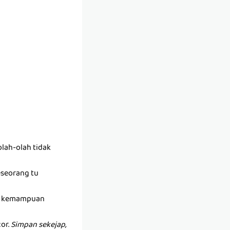
lah-olah tidak
seseorang tu
ada kemampuan
or.
Simpan sekejap,