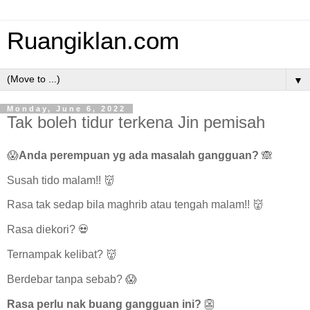
Ruangiklan.com
▼
Monday, June 6, 2022
Tak boleh tidur terkena Jin pemisah
😱
Anda perempuan yg ada masalah gangguan?
🙈
Susah tido malam!! 👹
Rasa tak sedap bila maghrib atau tengah malam!! 👹
Rasa diekori? 💀
Ternampak kelibat? 👹
Berdebar tanpa sebab? 😱
Rasa perlu nak buang gangguan ini?
👺