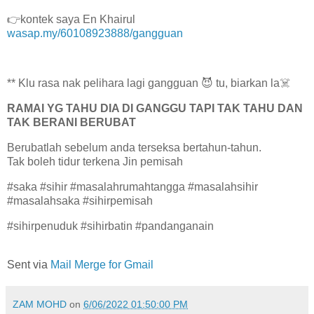
👉kontek saya En Khairul
wasap.my/60108923888/gangguan
** Klu rasa nak pelihara lagi gangguan 😈 tu, biarkan la☠️
RAMAI YG TAHU DIA DI GANGGU TAPI TAK TAHU DAN
TAK BERANI BERUBAT
Berubatlah sebelum anda terseksa bertahun-tahun.
Tak boleh tidur terkena Jin pemisah
#saka #sihir #masalahrumahtangga #masalahsihir
#masalahsaka #sihirpemisah
#sihirpenuduk #sihirbatin #pandanganain
Sent via
Mail Merge for Gmail
ZAM MOHD
on
6/06/2022 01:50:00 PM