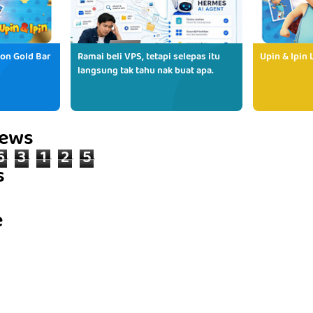
ion Gold Bar
Ramai beli VPS, tetapi selepas itu
Upin & Ipin 
langsung tak tahu nak buat apa.
iews
6
3
1
2
5
s
e