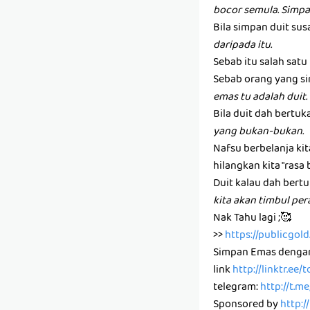
bocor semula. Simpa
Bila simpan duit susa
daripada itu.
Sebab itu salah sat
Sebab orang yang si
emas tu adalah duit.
Bila duit dah bertuk
yang bukan-bukan.
Nafsu berbelanja ki
hilangkan kita "rasa 
Duit kalau dah bertu
kita akan timbul pe
Nak Tahu lagi ;🥰
>>
https://publicgo
Simpan Emas denga
link
http://linktr.ee
telegram:
http://t.m
Sponsored by
http:/