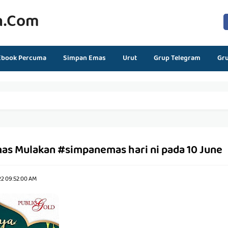
n.com
Ebook Percuma
Simpan Emas
Urut
Grup Telegram
Gr
mas Mulakan #simpanemas hari ni pada 10 June
22 09:52:00 AM