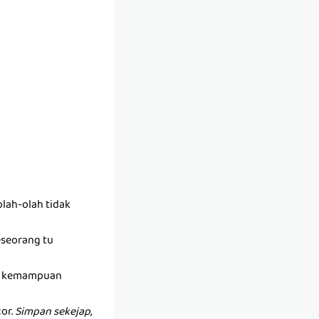
lah-olah tidak
seseorang tu
ada kemampuan
or.
Simpan sekejap,