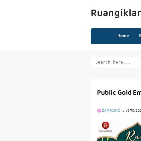
Ruangikla
Home
Public Gold E
ZAM MOHD
on
6/10/20