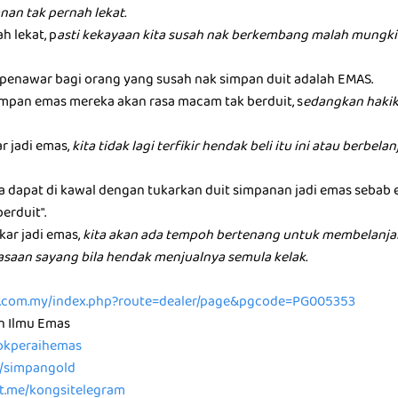
nan tak pernah lekat.
h lekat, p
asti kekayaan kita susah nak berkembang malah mungkin
u penawar bagi orang yang susah nak simpan duit adalah EMAS.
mpan emas mereka akan rasa macam tak berduit, s
edangkan hakik
ar jadi emas,
kita tidak lagi terfikir hendak beli itu ini atau berbel
ta dapat di kawal dengan tukarkan duit simpanan jadi emas sebab
berduit".
kar jadi emas,
kita akan ada tempoh bertenang untuk membelanja
rasaan sayang bila hendak menjualnya semula kelak.
ld.com.my/index.php?route=dealer/page&pgcode=PG005353
n Ilmu Emas
/tokperaihemas
e/simpangold
/t.me/kongsitelegram