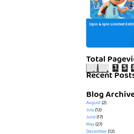
Upin & Ipin Limited Edit
Total Pagev
1
5
Recent Post
Blog Archiv
August
(2)
July
(12)
June
(17)
May
(27)
December
(12)