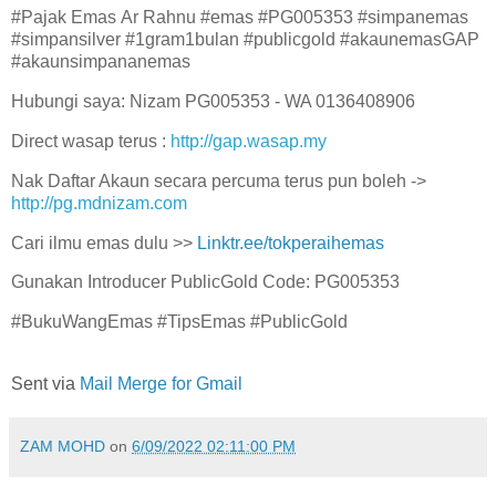
#Pajak Emas Ar Rahnu #emas #PG005353 #simpanemas
#simpansilver #1gram1bulan #publicgold #akaunemasGAP
#akaunsimpananemas
Hubungi saya: Nizam PG005353 - WA 0136408906
Direct wasap terus :
http://gap.wasap.my
Nak Daftar Akaun secara percuma terus pun boleh ->
http://pg.mdnizam.com
Cari ilmu emas dulu >>
Linktr.ee/tokperaihemas
Gunakan Introducer PublicGold Code: PG005353
#BukuWangEmas #TipsEmas #PublicGold
Sent via
Mail Merge for Gmail
ZAM MOHD
on
6/09/2022 02:11:00 PM