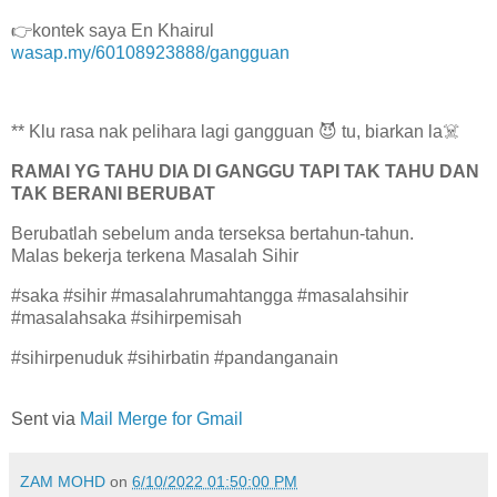
👉kontek saya En Khairul
wasap.my/60108923888/gangguan
** Klu rasa nak pelihara lagi gangguan 😈 tu, biarkan la☠️
RAMAI YG TAHU DIA DI GANGGU TAPI TAK TAHU DAN
TAK BERANI BERUBAT
Berubatlah sebelum anda terseksa bertahun-tahun.
Malas bekerja terkena Masalah Sihir
#saka #sihir #masalahrumahtangga #masalahsihir
#masalahsaka #sihirpemisah
#sihirpenuduk #sihirbatin #pandanganain
Sent via
Mail Merge for Gmail
ZAM MOHD
on
6/10/2022 01:50:00 PM