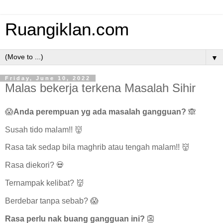
Ruangiklan.com
▼
Friday, June 10, 2022
Malas bekerja terkena Masalah Sihir
😱
Anda perempuan yg ada masalah gangguan?
🙈
Susah tido malam!! 👹
Rasa tak sedap bila maghrib atau tengah malam!! 👹
Rasa diekori? 💀
Ternampak kelibat? 👹
Berdebar tanpa sebab? 😱
Rasa perlu nak buang gangguan ini?
👺