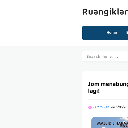
Ruangikla
Home
Jom menabung e
lagi!
ZAM MOHD
on
6/05/20