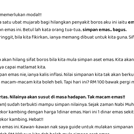
g memerlukan modal!!
 satu ubat mujarab bagi hilangkan penyakit boros aku ini iaitu
em
 emas ini. Betul lah kata orang tua-tua..
simpan emas.. bagus.
inggit, bila kita fikirkan.. ianya memang dibuat untuk kita guna. S
ta akan hilang sifat boros bila kita mula simpan aset emas. Kita a
ya capai matlamat kita.
pan emas nie, ianya kalis inflasi. Nilai simpanan kita tak akan berk
macam-macam kita boleh beli. Tapi hari ini? RM 100 bawak pergi mark
ertas. Nilainya akan susut di masa hadapan. Tak macam emas!!
ram) sudah terbukti mampu simpan nilainya. Sejak zaman Nabi Muha
ekor kambing dengan harga 1dinar emas. Hari ini 1 dinar emas seki
eekor kambing. Hebat!!
h emas ini. Kawan-kawan nak saya guide untuk mulakan simpanan