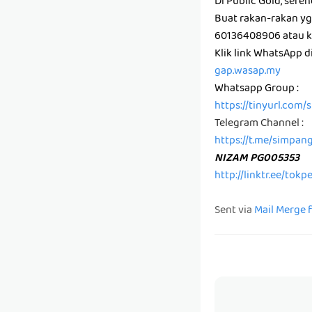
Di Public Gold, sere
Buat rakan-rakan y
60136408906 atau kl
Klik link WhatsApp 
gap.wasap.my
Whatsapp Group :
https://tinyurl.com
Telegram Channel :
https://t.me/simpan
NIZAM PG005353
http://linktr.ee/tok
Sent via
Mail Merge 