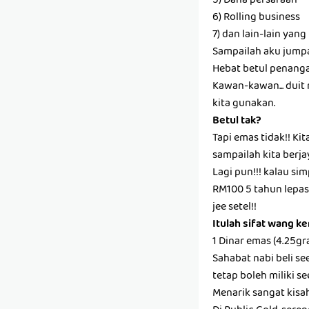
5) Dana persaraan
6) Rolling business
7) dan lain-lain yan
Sampailah aku jumpa
Hebat betul penangan
Kawan-kawan... duit r
kita gunakan.
Betul tak?
Tapi emas tidak!! Ki
sampailah kita berja
Lagi pun!!! kalau sim
RM100 5 tahun lepas 
jee setel!!
Itulah sifat wang k
1 Dinar emas (4.25g
Sahabat nabi beli se
tetap boleh miliki s
Menarik sangat kisa