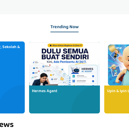
Trending Now
, Sekolah &
Hermes Agent
Upin & Ipin 
iews