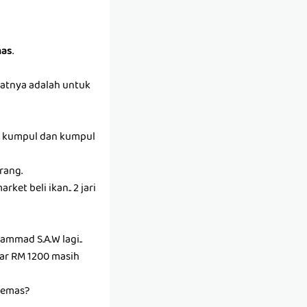
as
.
ifatnya adalah untuk
kan kumpul dan kumpul
urang.
et beli ikan.. 2 jari
mmad S.A.W lagi..
tar RM 1200 masih
 emas?