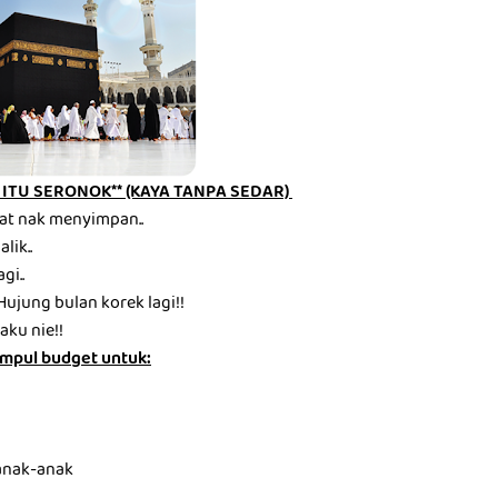
ITU SERONOK** (KAYA TANPA SEDAR)
at nak menyimpan..
lik..
gi..
Hujung bulan korek lagi!!
aku nie!!
mpul budget untuk:
anak-anak