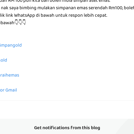
ndah RM 100 pun kita dah boleh mula simpan aset emas.
g nak saya bimbing mulakan simpanan emas serendah Rm100, bole
ik link WhatsApp di bawah untuk respon lebih cepat.
dibawah👇👇👇
/simpangold
gold
peraihemas
for Gmail
Get notifications from this blog