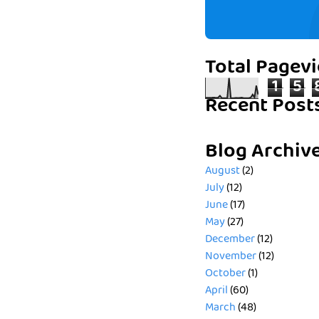
Total Pagev
1
5
Recent Post
Blog Archiv
August
(2)
July
(12)
June
(17)
May
(27)
December
(12)
November
(12)
October
(1)
April
(60)
March
(48)