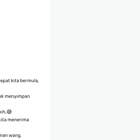
epat kita bermula,
ntuk menyimpan
ih..😅
kita menerima
anan wang.