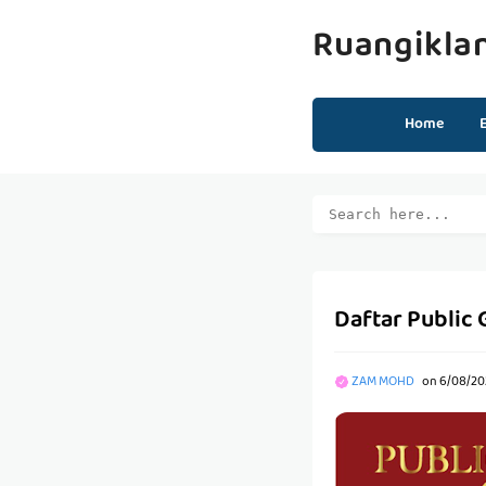
Ruangikla
Home
Daftar Public 
ZAM MOHD
on
6/08/20