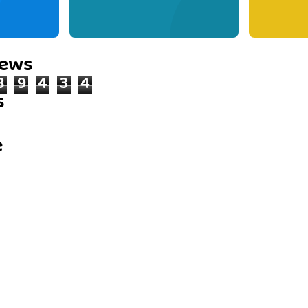
iews
8
9
4
3
4
s
e