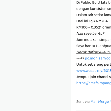
Di Public Gold, kit
dengan konsisten set
Dalam tak sedar la
Hari ini 1g = RM284
RM100 = 0.3521 gra
Nak saya bantu?
Jom mulakan simpan
Saya bantu tuan/pu
U͏n͏t͏u͏k͏ d͏a͏f͏t͏a͏r͏ A͏k͏a
--->>
pg.mdnizam.c
Untuk sebarang pert
www.wasap.my/601
Jemput join chanel 
https://t.me/simpan
Sent via
Mail Merge 