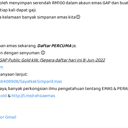
a boleh menyimpan serendah RM100 dalam akaun emas GAP dan bua
iap kali dapat gaji.
ma kelamaan banyak simpanan emas kita😊
m
an emas sekarang.
Daftar PERCUMA
je.
an dengan senyuman 😊
͏u͏n͏ G͏A͏P͏ P͏u͏b͏l͏i͏c͏ G͏o͏l͏d͏ k͏l͏i͏k͏: (Segera daftar hari ini 8-Jun-2022
om
anyaan lanjut:
36408906/SayaNakSimpanEmas
saya, banyak perkongsian ilmu pengetahuan tentang EMAS & PERA
gold
&
http://t.me/rahsiaemas
for Gmail