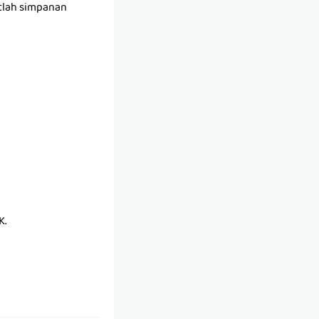
tlah simpanan
K.