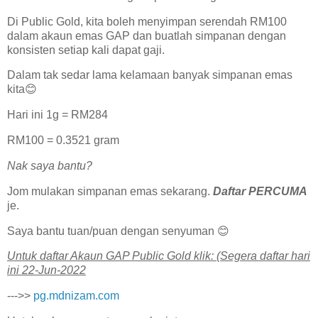
Di Public Gold, kita boleh menyimpan serendah RM100
dalam akaun emas GAP dan buatlah simpanan dengan
konsisten setiap kali dapat gaji.
Dalam tak sedar lama kelamaan banyak simpanan emas
kita😊
Hari ini 1g = RM284
RM100 = 0.3521 gram
Nak saya bantu?
Jom mulakan simpanan emas sekarang.
Daftar PERCUMA
je.
Saya bantu tuan/puan dengan senyuman 😊
U͏n͏t͏u͏k͏ d͏a͏f͏t͏a͏r͏ A͏k͏a͏u͏n͏ G͏A͏P͏ P͏u͏b͏l͏i͏c͏ G͏o͏l͏d͏ k͏l͏i͏k͏: (Segera daftar hari
ini 22-Jun-2022
--->>
pg.mdnizam.com