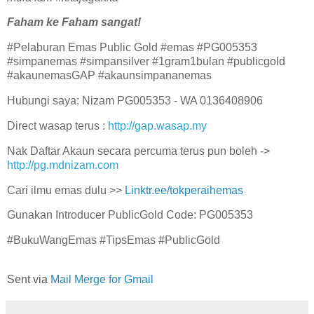
Faham ke Faham sangat!
#Pelaburan Emas Public Gold #emas #PG005353
#simpanemas #simpansilver #1gram1bulan #publicgold
#akaunemasGAP #akaunsimpananemas
Hubungi saya: Nizam PG005353 - WA 0136408906
Direct wasap terus :
http://gap.wasap.my
Nak Daftar Akaun secara percuma terus pun boleh ->
http://pg.mdnizam.com
Cari ilmu emas dulu >>
Linktr.ee/tokperaihemas
Gunakan Introducer PublicGold Code: PG005353
#BukuWangEmas #TipsEmas #PublicGold
Sent via
Mail Merge for Gmail