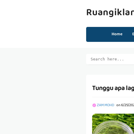
Ruangikla
Home
Tunggu apa lag
ZAM MOHD
on
6/25/20