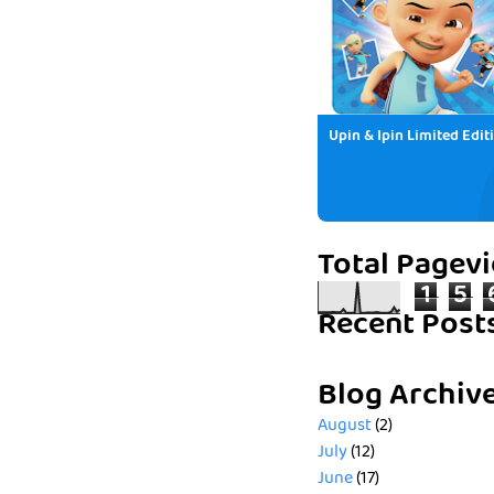
Upin & Ipin Limited Edit
Total Pagev
1
5
Recent Post
Blog Archiv
August
(2)
July
(12)
June
(17)