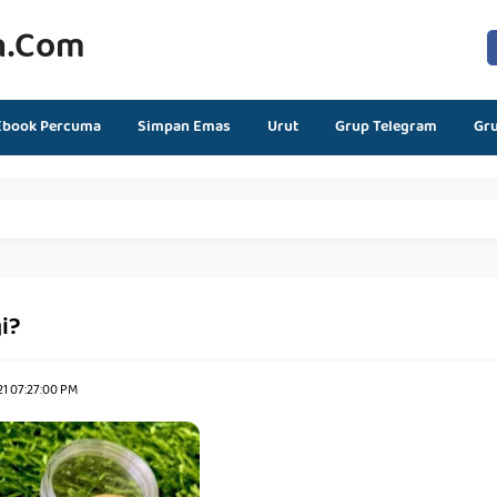
n.com
Ebook Percuma
Simpan Emas
Urut
Grup Telegram
Gr
i?
21 07:27:00 PM