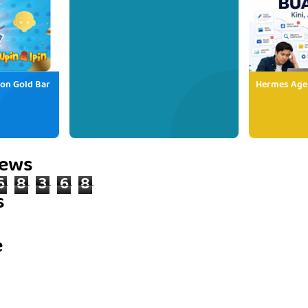
ion Gold Bar
Hermes Age
iews
6
8
3
6
8
s
e