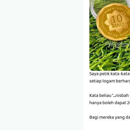
Saya petik kata-kat
setiap logam berharg
Kata beliau "....ni
hanya boleh dapat 20
Bagi mereka yang da