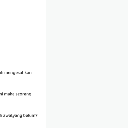
alah mengesahkan
umi maka seorang
ah awal,yang belum?