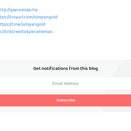
ttp://gap.wasap.my
tps://tinyurl.com/simpangold
ttps://t.me/simpangold
p://linktr.ee/tokperaihemas
Get notifications from this blog
Subscribe