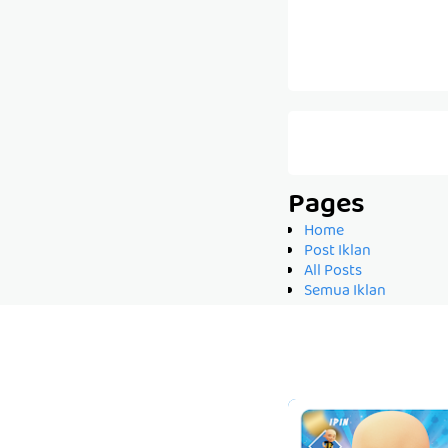
Pages
Home
Post Iklan
All Posts
Semua Iklan