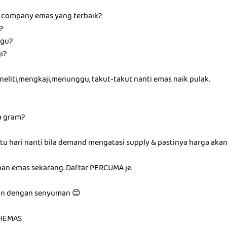
i company emas yang terbaik?
?
ggu?
i?
eliti,mengkaji,menunggu, takut-takut nanti emas naik pulak.
a gram?
tu hari nanti bila demand mengatasi supply & pastinya harga aka
an emas sekarang. Daftar PERCUMA je.
an dengan senyuman 😊
HEMAS